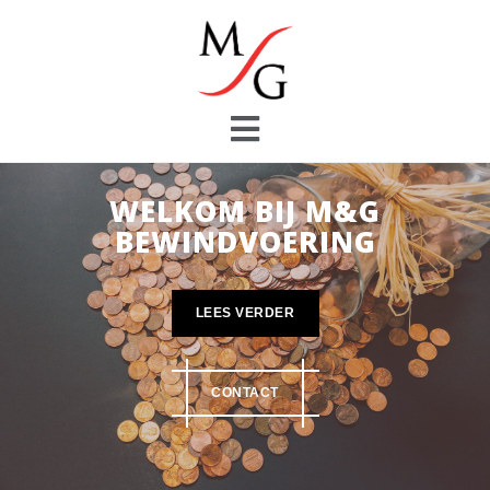
Skip
to
content
WELKOM BIJ M&G
BEWINDVOERING
LEES VERDER
CONTACT