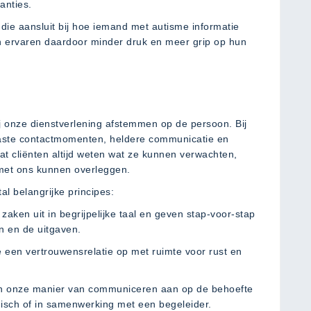
anties.
 die aansluit bij hoe iemand met autisme informatie
n ervaren daardoor minder druk en meer grip op hun
j onze dienstverlening afstemmen op de persoon. Bij
ste contactmomenten, heldere communicatie en
t cliënten altijd weten wat ze kunnen verwachten,
met ons kunnen overleggen.
l belangrijke principes:
aken uit in begrijpelijke taal en geven stap-voor-stap
n en de uitgaven.
een vertrouwensrelatie op met ruimte voor rust en
 onze manier van communiceren aan op de behoefte
fonisch of in samenwerking met een begeleider.