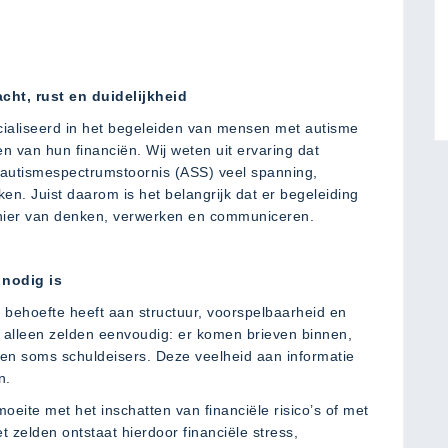
ht, rust en duidelijkheid
ialiseerd in het begeleiden van mensen met autisme
n van hun financiën. Wij weten uit ervaring dat
 autismespectrumstoornis (ASS) veel spanning,
en. Juist daarom is het belangrijk dat er begeleiding
nier van denken, verwerken en communiceren.
 nodig is
behoefte heeft aan structuur, voorspelbaarheid en
n alleen zelden eenvoudig: er komen brieven binnen,
 en soms schuldeisers. Deze veelheid aan informatie
n.
ite met het inschatten van financiële risico’s of met
t zelden ontstaat hierdoor financiële stress,